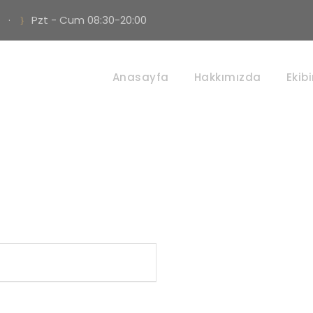
·
Pzt - Cum 08:30-20:00
Kariyer Başvurus
Anasayfa
Hakkımızda
Ekib