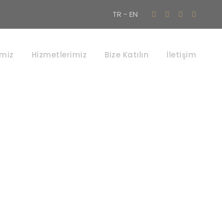
TR -
EN
u
imiz
Hizmetlerimiz
Bize Katılın
İletişim