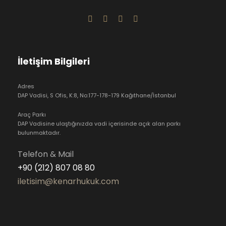
İletişim Bilgileri
Adres
DAP Vadisi, S Ofis, K:8, No:177-178-179 Kağıthane/İstanbul
Araç Parkı
DAP Vadisine ulaştığınızda vadi içerisinde açık alan parkı
bulunmaktadır.
Telefon & Mail
+90 (212) 807 08 80
iletisim@kenarhukuk.com